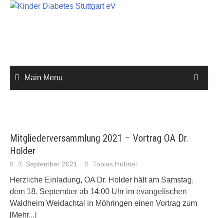
Skip
to
content
Main Menu
Mitgliederversammlung 2021 – Vortrag OA Dr.
Holder
3. September 2021
Tobias Hühner
Herzliche Einladung, OA Dr. Holder hält am Samstag,
dem 18. September ab 14:00 Uhr im evangelischen
Waldheim Weidachtal in Möhringen einen Vortrag zum
[Mehr...]