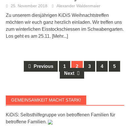
25. November 2018
Alexander Waldenmaier
Zu unserem diesjährigen KiDiS Weihnachtstreffen
möchten wir euch ganz herzlich einladen. Wir treffen uns
zum winterlichen Eisstockschiessen im Schwabengarten.
Los geht es am 25.11.
[Mehr...]
Posts
Previous
1
2
3
4
5
navigation
Next
GEMEINSAMKEIT MACHT STARK!
KiDiS: Selbsthilfegruppe von betroffenen Familien für
betroffene Familien.