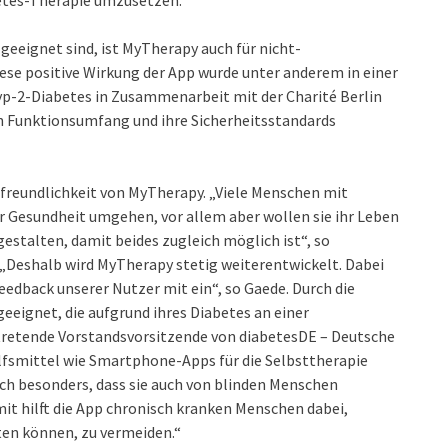
geeignet sind, ist MyTherapy auch für nicht-
iese positive Wirkung der App wurde unter anderem in einer
p-2-Diabetes in Zusammenarbeit mit der Charité Berlin
n Funktionsumfang und ihre Sicherheitsstandards
freundlichkeit von MyTherapy. „Viele Menschen mit
r Gesundheit umgehen, vor allem aber wollen sie ihr Leben
gestalten, damit beides zugleich möglich ist“, so
. „Deshalb wird MyTherapy stetig weiterentwickelt. Dabei
edback unserer Nutzer mit ein“, so Gaede. Durch die
eeignet, die aufgrund ihres Diabetes an einer
rtretende Vorstandsvorsitzende von diabetesDE – Deutsche
Hilfsmittel wie Smartphone-Apps für die Selbsttherapie
ch besonders, dass sie auch von blinden Menschen
mit hilft die App chronisch kranken Menschen dabei,
ten können, zu vermeiden.“