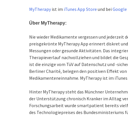
MyTherapy
ist im
iTunes App Store
und bei
Google 
Über MyTherapy:
Nie wieder Medikamente vergessen und jederzeit de
preisgekrönte MyTherapy App erinnert diskret un
Messungen oder gesunde Aktivitäten. Das integrie
Therapieverlauf nachvollziehen und bildet die Ge
ist die einzige vom TüV auf Datenschutz und -siche
Berliner Charité, belegen den positiven Effekt vo
Medikamenteneinnahme. MyTherapy ist im iTunes Ap
Hinter MyTherapy steht das Münchner Unternehme
der Unterstützung chronisch Kranker im Alltag ve
Forschungsarbeit wurde smartpatient bereits viel
des Technologiepreises des Bundesministeriums für