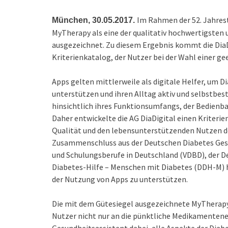
Im Rahmen der 52. Jahres
München, 30.05.2017.
MyTherapy als eine der qualitativ hochwertigsten 
ausgezeichnet. Zu diesem Ergebnis kommt die Dia
Kriterienkatalog, der Nutzer bei der Wahl einer g
Apps gelten mittlerweile als digitale Helfer, um 
unterstützen und ihren Alltag aktiv und selbstbes
hinsichtlich ihres Funktionsumfangs, der Bedienba
Daher entwickelte die AG DiaDigital einen Kriteri
Qualität und den lebensunterstützenden Nutzen d
Zusammenschluss aus der Deutschen Diabetes Gese
und Schulungsberufe in Deutschland (VDBD), der D
Diabetes-Hilfe – Menschen mit Diabetes (DDH-M) ha
der Nutzung von Apps zu unterstützen.
Die mit dem Gütesiegel ausgezeichnete MyTherapy 
Nutzer nicht nur an die pünktliche Medikamentene
Gesundheitsassistent dabei, alle Aspekte der Dia