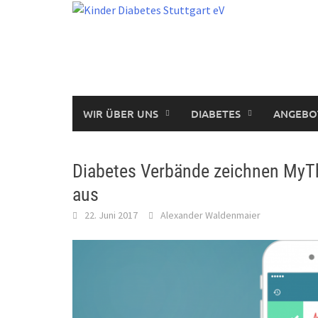
Skip
to
content
WIR ÜBER UNS
DIABETES
ANGEBO
Diabetes Verbände zeichnen MyTh
aus
22. Juni 2017
Alexander Waldenmaier