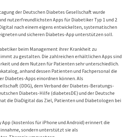
tagung der Deutschen Diabetes Gesellschaft wurde
und nutzerfreundlichsten Apps für Diabetiker Typ 1 und 2
Digital nach einem eigens entwickelten, systematischen
eeigneten und sicheren Diabetes-App unterstützen soll.
Diabetiker beim Management ihrer Krankheit zu
timmt zu gestalten. Die zahlreichen erhältlichen Apps sind
rkeit und dem Nutzen für Patienten sehr unterschiedlich.
enkatalog, anhand dessen Patienten und Fachpersonal die
er Diabetes-Apps einordnen können. Als
llschaft (DDG), dem Verband der Diabetes-Beratungs-
eutschen Diabetes-Hilfe (diabetesDE) und der Deutsche
t die DiaDigital das Ziel, Patienten und Diabetologen bei
App (kostenlos für iPhone und Android) erinnert die
innahme, sondern unterstützt sie als
betes-Therapie umzusetzen.