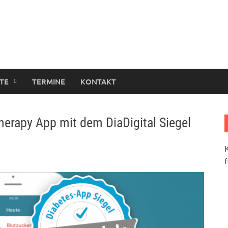
TE
TERMINE
KONTAKT
erapy App mit dem DiaDigital Siegel
K
f