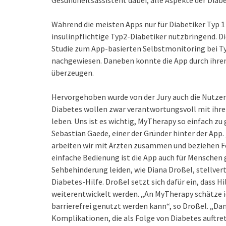
Während die meisten Apps nur für Diabetiker Typ 1 
insulinpflichtige Typ2-Diabetiker nutzbringend. D
Studie zum App-basierten Selbstmonitoring bei Ty
nachgewiesen. Daneben konnte die App durch ihre
überzeugen.
Hervorgehoben wurde von der Jury auch die Nutzer
Diabetes wollen zwar verantwortungsvoll mit ihre
leben. Uns ist es wichtig, MyTherapy so einfach zu 
Sebastian Gaede, einer der Gründer hinter der App
arbeiten wir mit Ärzten zusammen und beziehen Fe
einfache Bedienung ist die App auch für Menschen g
Sehbehinderung leiden, wie Diana Droßel, stellve
Diabetes-Hilfe. Droßel setzt sich dafür ein, dass 
weiterentwickelt werden. „An MyTherapy schätze i
barrierefrei genutzt werden kann“, so Droßel. „Da
Komplikationen, die als Folge von Diabetes auftre